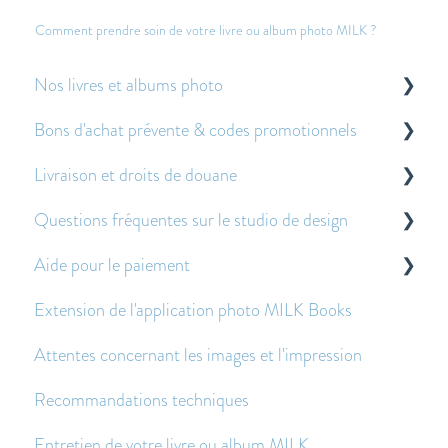
Comment prendre soin de votre livre ou album photo MILK ?
Nos livres et albums photo
Bons d'achat prévente & codes promotionnels
À propos de nos livres et albums photo
Livraison et droits de douane
Autres questions fréquemment posées
À propos des bons de pré-vente
Questions fréquentes sur le studio de design
Application des bons de prévente et des codes
Droits de douane
promotionnels
Aide pour le paiement
Livraison
Pour commencer
Extension de l'application photo MILK Books
Expédition économique - Foire aux questions
Créer et modifier des doubles-pages
Questions sur le paiement
Attentes concernant les images et l'impression
Images - Questions fréquentes
Avant et après avoir passé une commande
Recommandations techniques
Texte - Questions fréquentes
Entretien de votre livre ou album MILK
Autres questions fréquemment posées