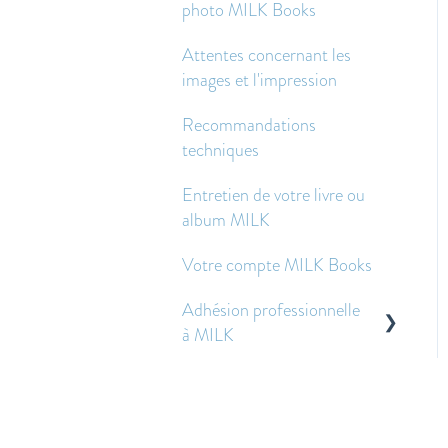
photo MILK Books
Texte - Questions
fréquentes
Attentes concernant les
images et l'impression
Autres questions
fréquemment posées
Recommandations
techniques
Entretien de votre livre ou
album MILK
Votre compte MILK Books
Adhésion professionnelle
à MILK
Questions fréquentes sur
la gestion des fichiers