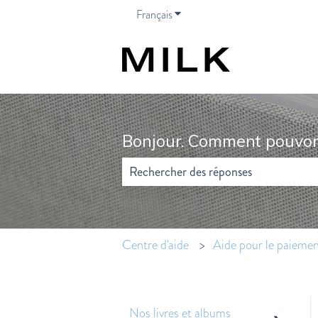
Français
Afficher le sous-menu pour les t
Bonjour. Comment pouvon
Il n'y a aucune suggestion car le champ 
Centre d'aide
Aide pour le paieme
Nos livres et albums