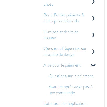
photo
Bons d'achat prévente &
À propos de nos livres et
codes promotionnels
albums photo
Livraison et droits de
Autres questions
À propos des bons de pré-
douane
fréquemment posées
vente
Questions fréquentes sur
Application des bons de
Droits de douane
le studio de design
prévente et des codes
Livraison
promotionnels
Aide pour le paiement
Pour commencer
Expédition économique -
Foire aux questions
Créer et modifier des
Questions sur le paiement
doubles-pages
Avant et après avoir passé
Images - Questions
une commande
fréquentes
Extension de l'application