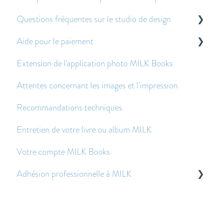
Questions fréquentes sur le studio de design
Aide pour le paiement
Pour commencer
Extension de l'application photo MILK Books
Créer et modifier des doubles-pages
Questions sur le paiement
Attentes concernant les images et l'impression
Images - Questions fréquentes
Avant et après avoir passé une commande
Recommandations techniques
Texte - Questions fréquentes
Entretien de votre livre ou album MILK
Autres questions fréquemment posées
Votre compte MILK Books
Adhésion professionnelle à MILK
Questions fréquentes sur la gestion des fichiers
Questions sur les prix