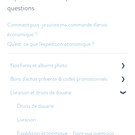
questions
Comment puis-je suivre ma commande d'envoi
économique ?
Qu'est-ce que l'expédition économique ?
Nos livres et albums photo
Bons d'achat prévente & codes promotionnels
À propos de nos livres et albums photo
Livraison et droits de douane
Autres questions fréquemment posées
À propos des bons de pré-vente
Application des bons de prévente et des codes
Droits de douane
promotionnels
Livraison
Expédition économique - Foire aux questions