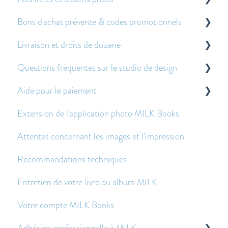
Bons d'achat prévente & codes promotionnels
À propos de nos livres et albums photo
Livraison et droits de douane
Autres questions fréquemment posées
À propos des bons de pré-vente
Questions fréquentes sur le studio de design
Application des bons de prévente et des codes
Droits de douane
promotionnels
Aide pour le paiement
Livraison
Pour commencer
Extension de l'application photo MILK Books
Expédition économique - Foire aux questions
Créer et modifier des doubles-pages
Questions sur le paiement
Attentes concernant les images et l'impression
Images - Questions fréquentes
Avant et après avoir passé une commande
Recommandations techniques
Texte - Questions fréquentes
Entretien de votre livre ou album MILK
Autres questions fréquemment posées
Votre compte MILK Books