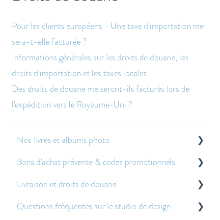
Pour les clients européens - Une taxe d'importation me
sera-t-elle facturée ?
Informations générales sur les droits de douane, les
droits d'importation et les taxes locales
Des droits de douane me seront-ils facturés lors de
l'expédition vers le Royaume-Uni ?
Nos livres et albums photo
Bons d'achat prévente & codes promotionnels
À propos de nos livres et albums photo
Livraison et droits de douane
Autres questions fréquemment posées
À propos des bons de pré-vente
Questions fréquentes sur le studio de design
Application des bons de prévente et des codes
Droits de douane
promotionnels