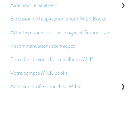
Aide pour le paiement
Livraison
Pour commencer
Extension de l'application photo MILK Books
Expédition économique - Foire aux questions
Créer et modifier des doubles-pages
Questions sur le paiement
Attentes concernant les images et l'impression
Images - Questions fréquentes
Avant et après avoir passé une commande
Recommandations techniques
Texte - Questions fréquentes
Entretien de votre livre ou album MILK
Autres questions fréquemment posées
Votre compte MILK Books
Adhésion professionnelle à MILK
Questions fréquentes sur la gestion des fichiers
Questions sur les prix