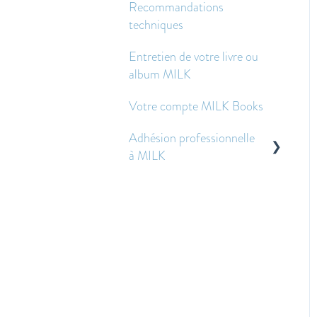
Recommandations
Texte - Questions
techniques
fréquentes
Entretien de votre livre ou
Autres questions
album MILK
fréquemment posées
Votre compte MILK Books
Adhésion professionnelle
à MILK
Questions fréquentes sur
la gestion des fichiers
Questions sur les prix