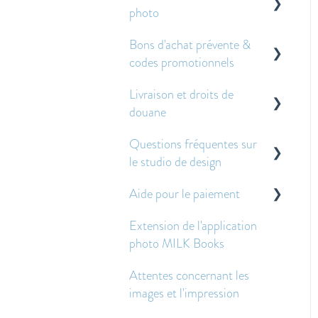
photo
Bons d'achat prévente &
À propos de nos livres et
codes promotionnels
albums photo
Livraison et droits de
Autres questions
À propos des bons de pré-
douane
fréquemment posées
vente
Questions fréquentes sur
Application des bons de
Droits de douane
le studio de design
prévente et des codes
Livraison
promotionnels
Aide pour le paiement
Pour commencer
Expédition économique -
Extension de l'application
Foire aux questions
Créer et modifier des
Questions sur le paiement
photo MILK Books
doubles-pages
Avant et après avoir passé
Attentes concernant les
Images - Questions
une commande
images et l'impression
fréquentes