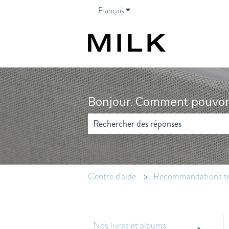
Français
Afficher le sous-menu pour les t
Bonjour. Comment pouvon
Il n'y a aucune suggestion car le champ 
Centre d'aide
Recommandations t
Nos livres et albums